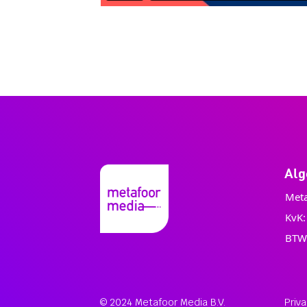
Al
Meta
KvK
BTW
© 2024 Metafoor Media B.V.
Priv