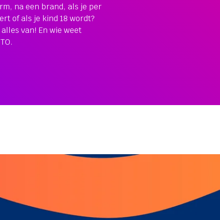
rm, na een brand, als je per
rt of als je kind 18 wordt?
 alles van! En wie weet
BTO.