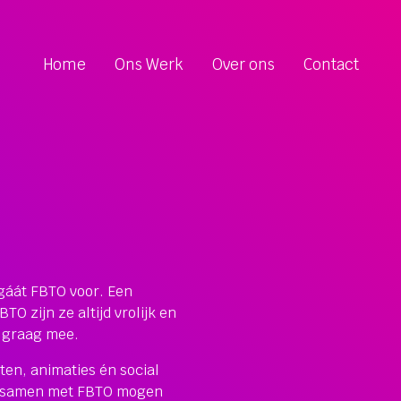
Home
Ons Werk
Over ons
Contact
 gáát FBTO voor. Een
TO zijn ze altijd vrolijk en
j graag mee.
ten, animaties én social
nt samen met FBTO mogen