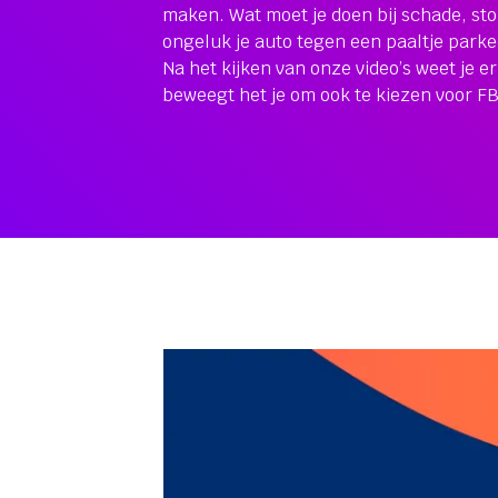
maken. Wat moet je doen bij schade, sto
ongeluk je auto tegen een paaltje parkee
Na het kijken van onze video’s weet je er
beweegt het je om ook te kiezen voor F