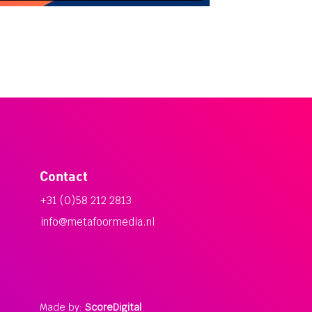
Contact
+31 (0)58 212 2813
info@metafoormedia.nl
Made by:
ScoreDigital