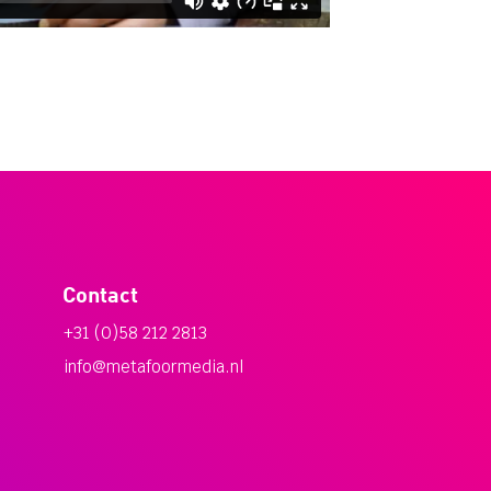
Contact
+31 (0)58 212 2813
info@metafoormedia.nl