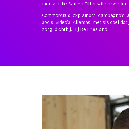
mensen die Samen Fitter willen worden
Commercials, explainers, campagne’s, a
social video’s. Allemaal met als doel dat 
zorg, dichtbij. Bij De Friesland.