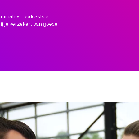
.
nimaties, podcasts en
jij je verzekert van goede