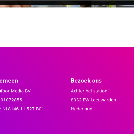
gemeen
Bezoek ons
foor Media BV
Achter het station 1
: 01072855
8932 EW Leeuwarden
: NL8146.11.527.B01
Nederland