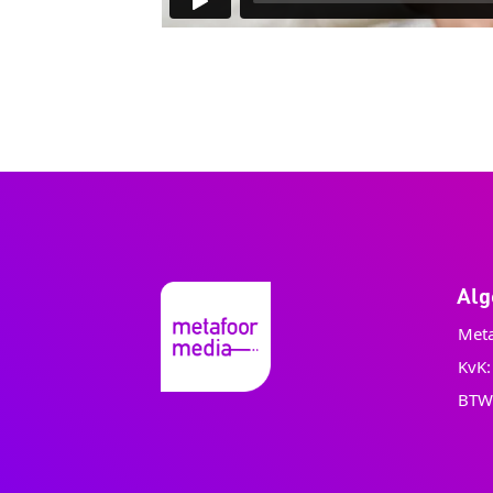
Al
Meta
KvK
BTW